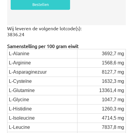
Wij leveren de volgende lotcode(s):
3836.24
Samenstelling per 100 gram eiwit
L-Alanine
3692,7 mg
L-Arginine
1568,6 mg
L-Asparaginezuur
8127,7 mg
L-Cysteïne
1632,3 mg
L-Glutamine
13361,4 mg
L-Glycine
1047,7 mg
L-Histidine
1260,3 mg
L-Isoleucine
4714,5 mg
L-Leucine
7837,8 mg