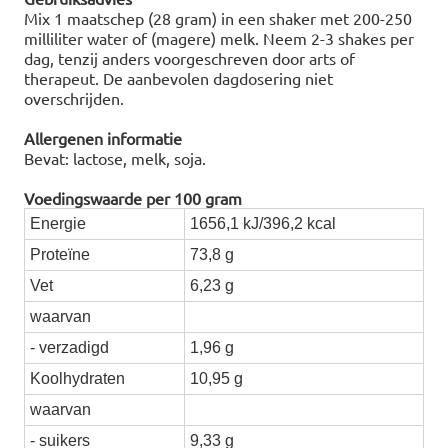
Mix 1 maatschep (28 gram) in een shaker met 200-250
milliliter water of (magere) melk. Neem 2-3 shakes per
dag, tenzij anders voorgeschreven door arts of
therapeut. De aanbevolen dagdosering niet
overschrijden.
Allergenen informatie
Bevat: lactose, melk, soja.
Voedingswaarde per 100 gram
Energie
1656,1 kJ/396,2 kcal
Proteïne
73,8 g
Vet
6,23 g
waarvan
- verzadigd
1,96 g
Koolhydraten
10,95 g
waarvan
- suikers
9,33 g