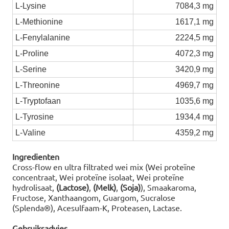
L-Lysine
7084,3 mg
L-Methionine
1617,1 mg
L-Fenylalanine
2224,5 mg
L-Proline
4072,3 mg
L-Serine
3420,9 mg
L-Threonine
4969,7 mg
L-Tryptofaan
1035,6 mg
L-Tyrosine
1934,4 mg
L-Valine
4359,2 mg
Ingredienten
Cross-flow en ultra filtrated wei mix (Wei proteïne
concentraat, Wei proteïne isolaat, Wei proteïne
hydrolisaat,
(Lactose)
,
(Melk)
,
(Soja)
), Smaakaroma,
Fructose, Xanthaangom, Guargom, Sucralose
(Splenda®), Acesulfaam-K, Proteasen, Lactase.
Gebruiksadvies