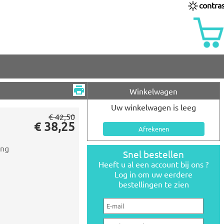
contra
Winkelwagen
Uw winkelwagen is leeg
€ 42,50
€ 38,25
ing
Snel bestellen
Heeft u al een account bij ons ?
Log in om uw eerdere
bestellingen te zien