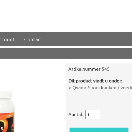
account
Contact
Artikelnummer
545
Dit product vindt u onder:
>
Qwin
>
Sportdranken / voed
Aantal: