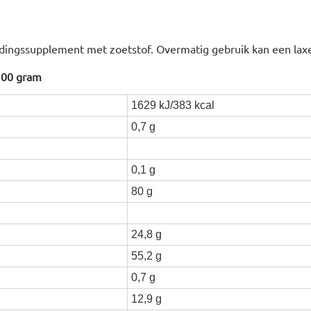
edingssupplement met zoetstof. Overmatig gebruik kan een lax
100 gram
1629 kJ/383 kcal
0,7 g
0,1 g
80 g
24,8 g
55,2 g
0,7 g
12,9 g