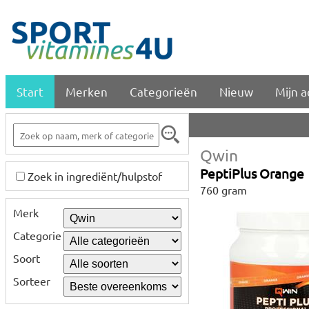
Start
Merken
Categorieën
Nieuw
Mijn 
Qwin
PeptiPlus Orange
Zoek in ingrediënt/hulpstof
760 gram
Merk
Categorie
Soort
Sorteer