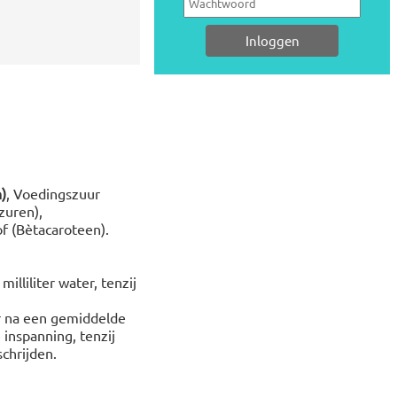
)
, Voedingszuur
zuren),
of (Bètacaroteen).
lliliter water, tenzij
r na een gemiddelde
inspanning, tenzij
chrijden.