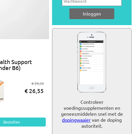
alth Support
nder B6)
€ 29,50
€ 26,55
Controleer
voedingssupplementen en
geneesmiddelen snel met de
dopingwaaier
van de doping
autoriteit.