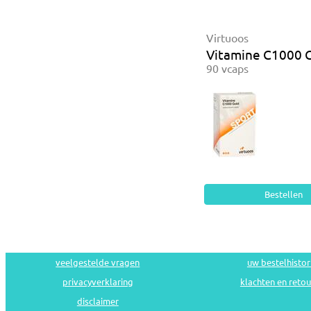
Virtuoos
Vitamine C1000 
90 vcaps
veelgestelde vragen
uw bestelhistor
privacyverklaring
klachten en reto
disclaimer