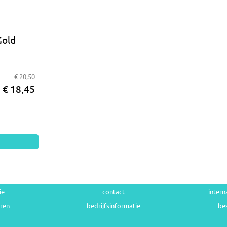
Gold
€ 20,50
€ 18,45
ie
contact
intern
uren
bedrijfsinformatie
bes