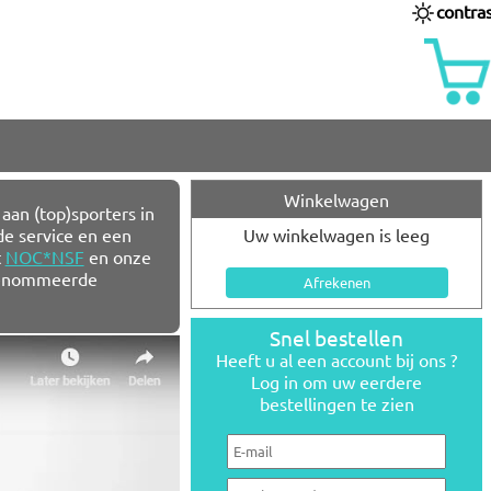
contra
Winkelwagen
an (top)sporters in
e service en een
Uw winkelwagen is leeg
t
NOC*NSF
en onze
gerenommeerde
Snel bestellen
Heeft u al een account bij ons ?
Log in om uw eerdere
bestellingen te zien