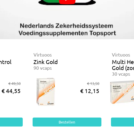
Virtuoos
Virtuoos
ntrol
Zink Gold
Multi He
Gold (zo
90 vcaps
30 vcaps
€ 49,50
€ 13,50
€ 44,55
€ 12,15