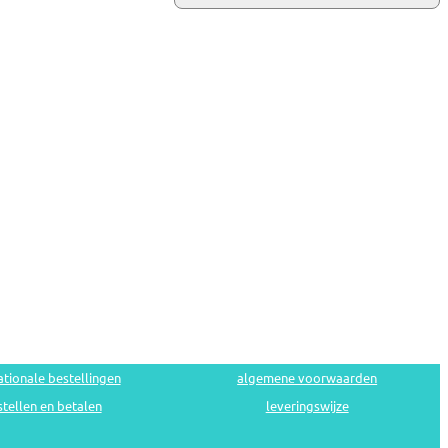
ationale bestellingen
algemene voorwaarden
tellen en betalen
leveringswijze