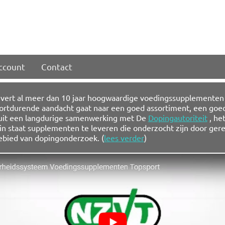
account
Contact
vert al meer dan 10 jaar hoogwaardige voedingssupplementen a
rtdurende aandacht gaat naar een goed assortiment, een goed
nuit een langdurige samenwerking met De
Dopingautoriteit
, he
ij in staat supplementen te leveren die onderzocht zijn door 
gebied van dopingonderzoek. (
lees verder
)