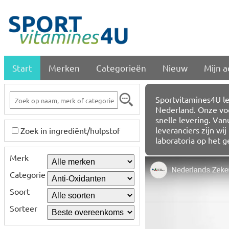
Start
Merken
Categorieën
Nieuw
Mijn 
Sportvitamines4U le
Nederland. Onze voo
snelle levering. Va
leveranciers zijn w
Zoek in ingrediënt/hulpstof
laboratoria op het 
Merk
Categorie
Soort
Sorteer