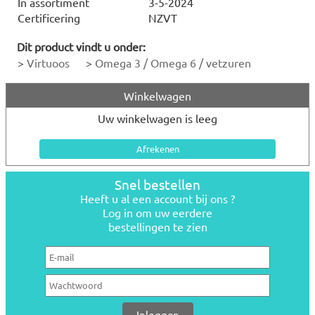
In assortiment
3-5-2024
Certificering
NZVT
Dit product vindt u onder:
>
Virtuoos
>
Omega 3 / Omega 6 / vetzuren
Winkelwagen
Uw winkelwagen is leeg
Snel bestellen
Heeft u al een account bij ons ?
Log in om uw eerdere
bestellingen te zien