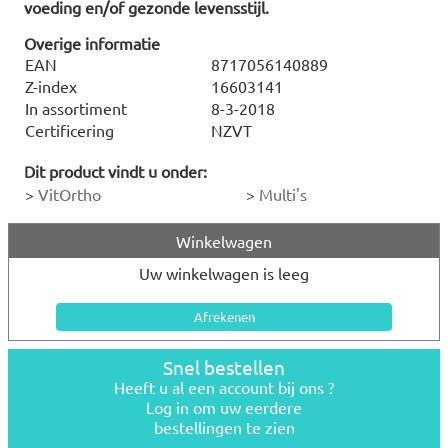
voeding en/of gezonde levensstijl.
Overige informatie
EAN
8717056140889
Z-index
16603141
In assortiment
8-3-2018
Certificering
NZVT
Dit product vindt u onder:
>
VitOrtho
>
Multi's
Winkelwagen
Uw winkelwagen is leeg
Snel bestellen
Heeft u al een account bij ons ?
Log in om uw eerdere
bestellingen te zien