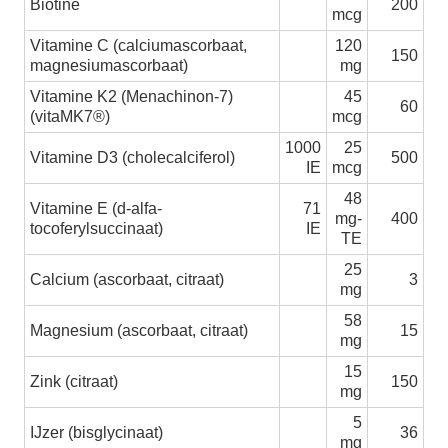
Biotine
200
mcg
Vitamine C (calciumascorbaat,
120
150
magnesiumascorbaat)
mg
Vitamine K2 (Menachinon-7)
45
60
(vitaMK7®)
mcg
1000
25
Vitamine D3 (cholecalciferol)
500
IE
mcg
48
Vitamine E (d-alfa-
71
mg-
400
tocoferylsuccinaat)
IE
TE
25
Calcium (ascorbaat, citraat)
3
mg
58
Magnesium (ascorbaat, citraat)
15
mg
15
Zink (citraat)
150
mg
5
IJzer (bisglycinaat)
36
mg