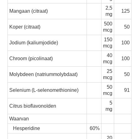
2,5
Mangaan (citraat)
125
mg
500
Koper (citraat)
50
mcg
150
Jodium (kaliumjodide)
100
mcg
40
Chroom (picolinaat)
100
mcg
25
Molybdeen (natriummolybdaat)
50
mcg
50
Selenium (L-selenomethionine)
91
mcg
5
Citrus bioflavonoïden
mg
Waarvan
Hesperidine
60%
20