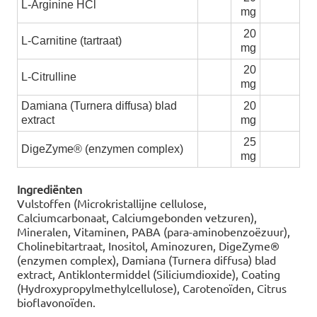
L-Arginine HCl
mg
20
L-Carnitine (tartraat)
mg
20
L-Citrulline
mg
Damiana (Turnera diffusa) blad
20
extract
mg
25
DigeZyme® (enzymen complex)
mg
Ingrediënten
Vulstoffen (Microkristallijne cellulose,
Calciumcarbonaat, Calciumgebonden vetzuren),
Mineralen, Vitaminen, PABA (para-aminobenzoëzuur),
Cholinebitartraat, Inositol, Aminozuren, DigeZyme®
(enzymen complex), Damiana (Turnera diffusa) blad
extract, Antiklontermiddel (Siliciumdioxide), Coating
(Hydroxypropylmethylcellulose), Carotenoïden, Citrus
bioflavonoïden.