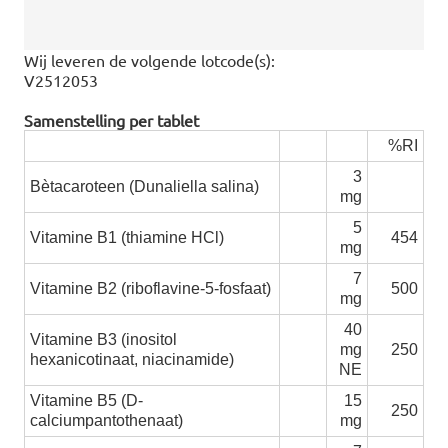
Wij leveren de volgende lotcode(s):
V2512053
Samenstelling per tablet
%RI
3
Bètacaroteen (Dunaliella salina)
mg
5
Vitamine B1 (thiamine HCl)
454
mg
7
Vitamine B2 (riboflavine-5-fosfaat)
500
mg
40
Vitamine B3 (inositol
mg
250
hexanicotinaat, niacinamide)
NE
Vitamine B5 (D-
15
250
calciumpantothenaat)
mg