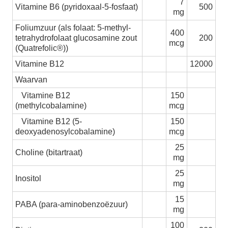
7
Vitamine B6 (pyridoxaal-5-fosfaat)
500
mg
Foliumzuur (als folaat: 5-methyl-
400
tetrahydrofolaat glucosamine zout
200
mcg
(Quatrefolic®))
Vitamine B12
12000
Waarvan
Vitamine B12
150
(methylcobalamine)
mcg
Vitamine B12 (5-
150
deoxyadenosylcobalamine)
mcg
25
Choline (bitartraat)
mg
25
Inositol
mg
15
PABA (para-aminobenzoëzuur)
mg
100