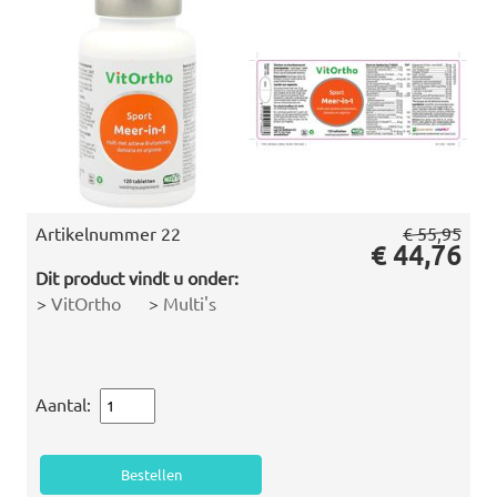
Artikelnummer
22
€ 55,95
€ 44,76
Dit product vindt u onder:
>
VitOrtho
>
Multi's
Aantal: