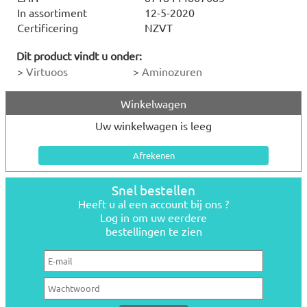
In assortiment
12-5-2020
Certificering
NZVT
Dit product vindt u onder:
>
Virtuoos
>
Aminozuren
Winkelwagen
Uw winkelwagen is leeg
Snel bestellen
Heeft u al een account bij ons ?
Log in om uw eerdere
bestellingen te zien