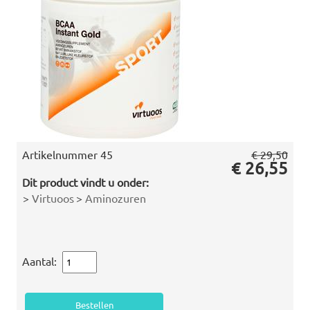
Artikelnummer
45
€ 29,50
€ 26,55
Dit product vindt u onder:
>
Virtuoos
>
Aminozuren
Aantal: